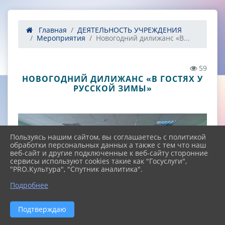
Главная
ДЕЯТЕЛЬНОСТЬ УЧРЕЖДЕНИЯ
Мероприятия
Новогодний дилижанс «В...
59
НОВОГОДНИЙ ДИЛИЖАНС «В ГОСТЯХ У
РУССКОЙ ЗИМЫ»
Пользуясь нашим сайтом, вы соглашаетесь с политикой
обработки персональных данных а также с тем что наш
веб-сайт и другие подключенные к веб-сайту сторонние
сервисы используют cookies такие как "Госуслуги",
"PRO.Культура", "Спутник аналитика".
^
Подробнее
Подтверждаю