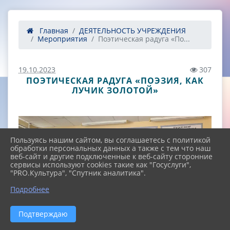
Главная
ДЕЯТЕЛЬНОСТЬ УЧРЕЖДЕНИЯ
Мероприятия
Поэтическая радуга «По...
19.10.2023
307
ПОЭТИЧЕСКАЯ РАДУГА «ПОЭЗИЯ, КАК
ЛУЧИК ЗОЛОТОЙ»
Пользуясь нашим сайтом, вы соглашаетесь с политикой
обработки персональных данных а также с тем что наш
веб-сайт и другие подключенные к веб-сайту сторонние
сервисы используют cookies такие как "Госуслуги",
"PRO.Культура", "Спутник аналитика".
^
Подробнее
Подтверждаю