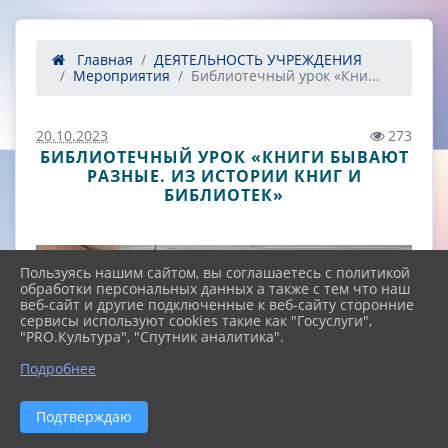
Главная
ДЕЯТЕЛЬНОСТЬ УЧРЕЖДЕНИЯ
Мероприятия
Библиотечный урок «Кни...
20.10.2023
273
БИБЛИОТЕЧНЫЙ УРОК «КНИГИ БЫВАЮТ
РАЗНЫЕ. ИЗ ИСТОРИИ КНИГ И
БИБЛИОТЕК»
Пользуясь нашим сайтом, вы соглашаетесь с политикой
обработки персональных данных а также с тем что наш
веб-сайт и другие подключенные к веб-сайту сторонние
сервисы используют cookies такие как "Госуслуги",
"PRO.Культура", "Спутник аналитика".
^
Подробнее
Подтверждаю