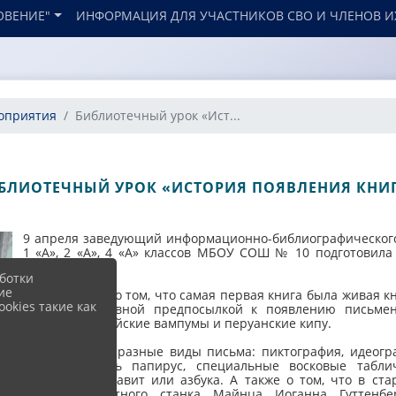
ОВЕНИЕ"
ИНФОРМАЦИЯ ДЛЯ УЧАСТНИКОВ СВО И ЧЛЕНОВ И
оприятия
Библиотечный урок «Ист...
БЛИОТЕЧНЫЙ УРОК «ИСТОРИЯ ПОЯВЛЕНИЯ КНИ
9 апреля заведующий информационно-библиографического
1 «А», 2 «А», 4 «А» классов МБОУ СОШ № 10 подготовил
книги».
ботки
ие
Ребята узнали о том, что самая первая книга была живая к
okies такие как
является основной предпосылкой к появлению письме
являются индейские вампумы и перуанские кипу.
Существовали разные виды письма: пиктография, идеогр
использовались папирус, специальные восковые таблич
изобретен алфавит или азбука. А также о том, что в ст
первого печатного станка Майнца Иоганна Гуттенбе