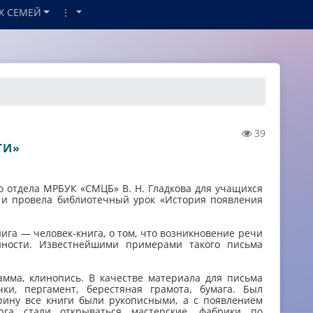
Х СЕМЕЙ
⋮
39
ГИ»
 отдела МРБУК «СМЦБ» В. Н. Гладкова для учащихся
а и провела библиотечный урок «История появления
нига — человек-книга, о том, что возникновение речи
нности. Известнейшими примерами такого письма
амма, клинопись. В качестве материала для письма
ки, пергамент, берестяная грамота, бумага. Был
арину все книги были рукописными, а с появлением
рга стали открываться мастерские, фабрики по