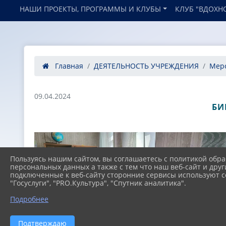
НАШИ ПРОЕКТЫ, ПРОГРАММЫ И КЛУБЫ
КЛУБ "ВДОХН
Главная
ДЕЯТЕЛЬНОСТЬ УЧРЕЖДЕНИЯ
Мер
09.04.2024
БИ
Пользуясь нашим сайтом, вы соглашаетесь с политикой обра
персональных данных а также с тем что наш веб-сайт и друг
подключенные к веб-сайту сторонние сервисы используют co
"Госуслуги", "PRO.Культура", "Спутник аналитика".
Подробнее
Подтверждаю