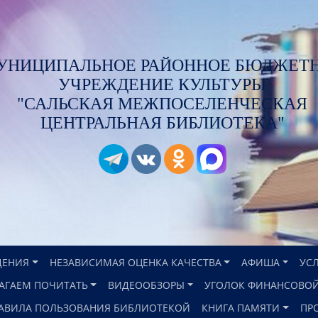
УНИЦИПАЛЬНОЕ РАЙОННОЕ БЮДЖЕТ
УЧРЕЖДЕНИЕ КУЛЬТУРЫ
"САЛЬСКАЯ МЕЖПОСЕЛЕНЧЕСКАЯ
ЦЕНТРАЛЬНАЯ БИБЛИОТЕКА"
ДЕНИЯ
НЕЗАВИСИМАЯ ОЦЕНКА КАЧЕСТВА
АФИША
УС
АГАЕМ ПОЧИТАТЬ
ВИДЕООБЗОРЫ
УГОЛОК ФИНАНСОВОЙ
АВИЛА ПОЛЬЗОВАНИЯ БИБЛИОТЕКОЙ
КНИГА ПАМЯТИ
ПР