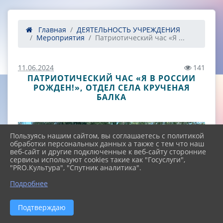
Главная
ДЕЯТЕЛЬНОСТЬ УЧРЕЖДЕНИЯ
Мероприятия
Патриотический час «Я ...
11.06.2024
141
ПАТРИОТИЧЕСКИЙ ЧАС «Я В РОССИИ
РОЖДЕН!», ОТДЕЛ СЕЛА КРУЧЕНАЯ
БАЛКА
Пользуясь нашим сайтом, вы соглашаетесь с политикой
обработки персональных данных а также с тем что наш
веб-сайт и другие подключенные к веб-сайту сторонние
сервисы используют cookies такие как "Госуслуги",
"PRO.Культура", "Спутник аналитика".
^
Подробнее
Подтверждаю