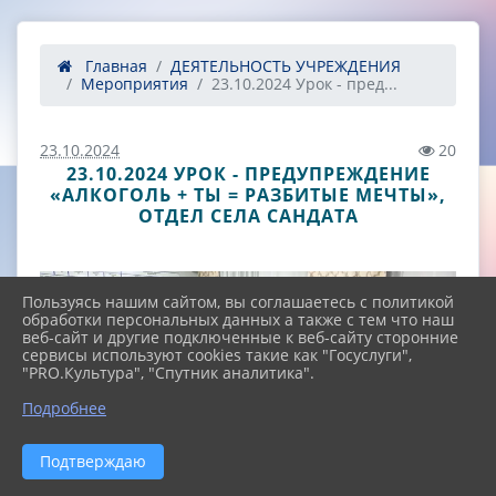
Главная
ДЕЯТЕЛЬНОСТЬ УЧРЕЖДЕНИЯ
Мероприятия
23.10.2024 Урок - пред...
23.10.2024
20
23.10.2024 УРОК - ПРЕДУПРЕЖДЕНИЕ
«АЛКОГОЛЬ + ТЫ = РАЗБИТЫЕ МЕЧТЫ»,
ОТДЕЛ СЕЛА САНДАТА
Пользуясь нашим сайтом, вы соглашаетесь с политикой
обработки персональных данных а также с тем что наш
веб-сайт и другие подключенные к веб-сайту сторонние
сервисы используют cookies такие как "Госуслуги",
"PRO.Культура", "Спутник аналитика".
^
Подробнее
Подтверждаю