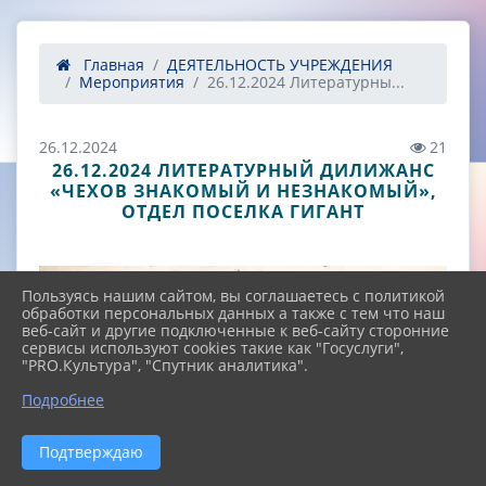
Главная
ДЕЯТЕЛЬНОСТЬ УЧРЕЖДЕНИЯ
Мероприятия
26.12.2024 Литературны...
26.12.2024
21
26.12.2024 ЛИТЕРАТУРНЫЙ ДИЛИЖАНС
«ЧЕХОВ ЗНАКОМЫЙ И НЕЗНАКОМЫЙ»,
ОТДЕЛ ПОСЕЛКА ГИГАНТ
Пользуясь нашим сайтом, вы соглашаетесь с политикой
обработки персональных данных а также с тем что наш
веб-сайт и другие подключенные к веб-сайту сторонние
сервисы используют cookies такие как "Госуслуги",
"PRO.Культура", "Спутник аналитика".
^
Подробнее
Подтверждаю