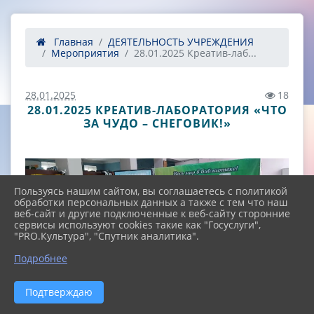
Главная
ДЕЯТЕЛЬНОСТЬ УЧРЕЖДЕНИЯ
Мероприятия
28.01.2025 Креатив-лаб...
28.01.2025
18
28.01.2025 КРЕАТИВ-ЛАБОРАТОРИЯ «ЧТО
ЗА ЧУДО – СНЕГОВИК!»
Пользуясь нашим сайтом, вы соглашаетесь с политикой
обработки персональных данных а также с тем что наш
веб-сайт и другие подключенные к веб-сайту сторонние
сервисы используют cookies такие как "Госуслуги",
"PRO.Культура", "Спутник аналитика".
^
Подробнее
Подтверждаю