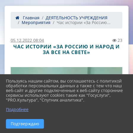
Главная
ДЕЯТЕЛЬНОСТЬ УЧРЕЖДЕНИЯ
Мероприятия
Час истории «За Россию...
05.12.2022 08:04
23
ЧАС ИСТОРИИ «ЗА РОССИЮ И НАРОД И
ЗА ВСЕ НА СВЕТЕ»
Пользуясь нашим сайтом, вы соглашаетесь с политикой
обработки персональных данных а также с тем что наш
веб-сайт и другие подключенные к веб-сайту сторонние
сервисы используют cookies такие как "Госуслуги",
"PRO.Культура", "Спутник аналитика".
^
Подробнее
Подтверждаю