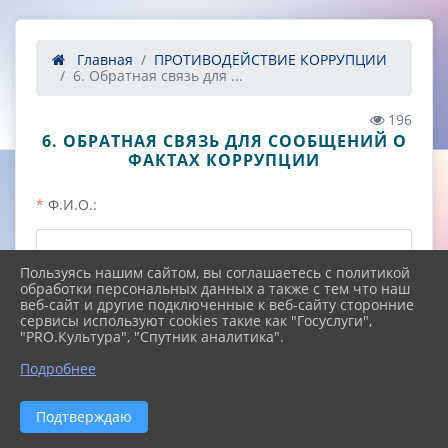
Главная
ПРОТИВОДЕЙСТВИЕ КОРРУПЦИИ
6. Обратная связь для ...
196
6. ОБРАТНАЯ СВЯЗЬ ДЛЯ СООБЩЕНИЙ О
ФАКТАХ КОРРУПЦИИ
Ф.И.О.:
Пользуясь нашим сайтом, вы соглашаетесь с политикой
обработки персональных данных а также с тем что наш
E-mail :
веб-сайт и другие подключенные к веб-сайту сторонние
сервисы используют cookies такие как "Госуслуги",
"PRO.Культура", "Спутник аналитика".
^
Подробнее
Телефон:
Подтверждаю