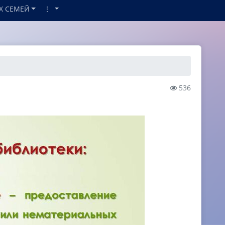
Х СЕМЕЙ
⋮
536