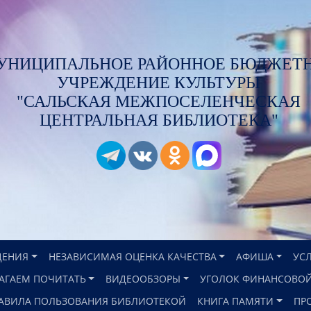
УНИЦИПАЛЬНОЕ РАЙОННОЕ БЮДЖЕТ
УЧРЕЖДЕНИЕ КУЛЬТУРЫ
"САЛЬСКАЯ МЕЖПОСЕЛЕНЧЕСКАЯ
ЦЕНТРАЛЬНАЯ БИБЛИОТЕКА"
ДЕНИЯ
НЕЗАВИСИМАЯ ОЦЕНКА КАЧЕСТВА
АФИША
УС
АГАЕМ ПОЧИТАТЬ
ВИДЕООБЗОРЫ
УГОЛОК ФИНАНСОВОЙ
АВИЛА ПОЛЬЗОВАНИЯ БИБЛИОТЕКОЙ
КНИГА ПАМЯТИ
ПР