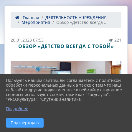
Главная
ДЕЯТЕЛЬНОСТЬ УЧРЕЖДЕНИЯ
Мероприятия
Обзор «Детство всегда ...
20.01.2023 07:53
221
ОБЗОР «ДЕТСТВО ВСЕГДА С ТОБОЙ»
Пользуясь нашим сайтом, вы соглашаетесь с политикой
обработки персональных данных а также с тем что наш
веб-сайт и другие подключенные к веб-сайту сторонние
сервисы используют cookies такие как "Госуслуги",
"PRO.Культура", "Спутник аналитика".
^
Подробнее
Подтверждаю
19 января в МБОУ СОШ № 3, для учащихся