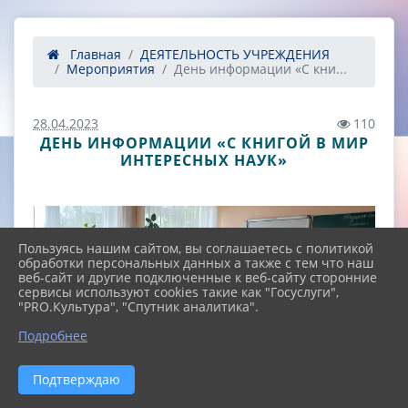
Главная
ДЕЯТЕЛЬНОСТЬ УЧРЕЖДЕНИЯ
Мероприятия
День информации «С кни...
28.04.2023
110
ДЕНЬ ИНФОРМАЦИИ «С КНИГОЙ В МИР
ИНТЕРЕСНЫХ НАУК»
Пользуясь нашим сайтом, вы соглашаетесь с политикой
обработки персональных данных а также с тем что наш
веб-сайт и другие подключенные к веб-сайту сторонние
сервисы используют cookies такие как "Госуслуги",
"PRO.Культура", "Спутник аналитика".
^
Подробнее
Подтверждаю