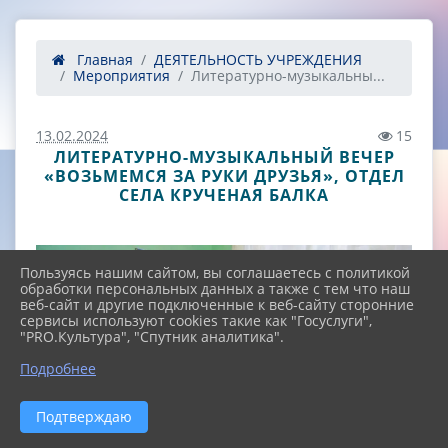
Главная
ДЕЯТЕЛЬНОСТЬ УЧРЕЖДЕНИЯ
Мероприятия
Литературно-музыкальны...
13.02.2024
15
ЛИТЕРАТУРНО-МУЗЫКАЛЬНЫЙ ВЕЧЕР
«ВОЗЬМЕМСЯ ЗА РУКИ ДРУЗЬЯ», ОТДЕЛ
СЕЛА КРУЧЕНАЯ БАЛКА
Пользуясь нашим сайтом, вы соглашаетесь с политикой
обработки персональных данных а также с тем что наш
веб-сайт и другие подключенные к веб-сайту сторонние
сервисы используют cookies такие как "Госуслуги",
"PRO.Культура", "Спутник аналитика".
^
Подробнее
Подтверждаю