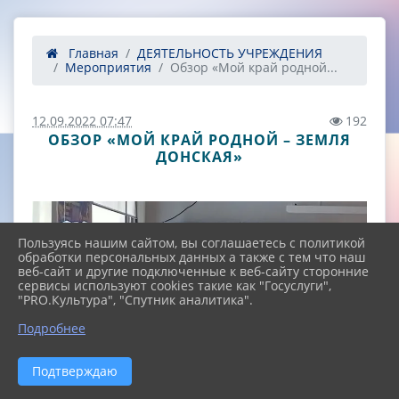
Главная
ДЕЯТЕЛЬНОСТЬ УЧРЕЖДЕНИЯ
Мероприятия
Обзор «Мой край родной...
12.09.2022 07:47
192
ОБЗОР «МОЙ КРАЙ РОДНОЙ – ЗЕМЛЯ
ДОНСКАЯ»
Пользуясь нашим сайтом, вы соглашаетесь с политикой
обработки персональных данных а также с тем что наш
веб-сайт и другие подключенные к веб-сайту сторонние
сервисы используют cookies такие как "Госуслуги",
"PRO.Культура", "Спутник аналитика".
^
Подробнее
Подтверждаю