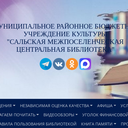
УНИЦИПАЛЬНОЕ РАЙОННОЕ БЮДЖЕТ
УЧРЕЖДЕНИЕ КУЛЬТУРЫ
"САЛЬСКАЯ МЕЖПОСЕЛЕНЧЕСКАЯ
ЦЕНТРАЛЬНАЯ БИБЛИОТЕКА"
ДЕНИЯ
НЕЗАВИСИМАЯ ОЦЕНКА КАЧЕСТВА
АФИША
УС
АГАЕМ ПОЧИТАТЬ
ВИДЕООБЗОРЫ
УГОЛОК ФИНАНСОВОЙ
АВИЛА ПОЛЬЗОВАНИЯ БИБЛИОТЕКОЙ
КНИГА ПАМЯТИ
ПР