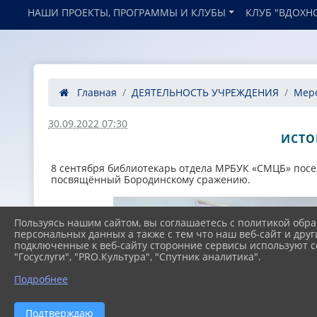
НАШИ ПРОЕКТЫ, ПРОГРАММЫ И КЛУБЫ
КЛУБ "ВДОХН
Главная
ДЕЯТЕЛЬНОСТЬ УЧРЕЖДЕНИЯ
Мер
30.09.2022 07:30
ИСТО
8 сентября библиотекарь отдела МРБУК «СМЦБ» посел
посвящённый Бородинскому сражению.
Пользуясь нашим сайтом, вы соглашаетесь с политикой обра
персональных данных а также с тем что наш веб-сайт и друг
подключенные к веб-сайту сторонние сервисы используют co
"Госуслуги", "PRO.Культура", "Спутник аналитика".
Подробнее
Подтверждаю