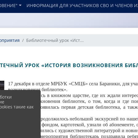
ОВЕНИЕ"
ИНФОРМАЦИЯ ДЛЯ УЧАСТНИКОВ СВО И ЧЛЕНОВ И
оприятия
Библиотечный урок «Ист...
ТЕЧНЫЙ УРОК «ИСТОРИЯ ВОЗНИКНОВЕНИЯ БИБ
17 декабря в отделе МРБУК «СМЦБ» села Бараники, для уча
возникновения библиотек».
Ребята очутились в книжном царстве, где их ждали интере
ботки
истории возникновения библиотек, о том, когда и где п
ие
okies такие как
книги, когда появилась первая детская библиотека, а т
мира.
Мероприятие продолжилось небольшой экскурсией по нашей 
со справочным фондом, картотекой, узнали об абонементе, 
также познакомились с художественной литературой и новинк
В завершение мероприятия библиотекарь поздравила реб