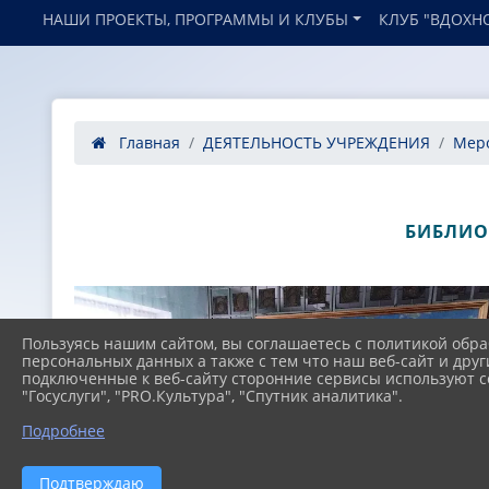
НАШИ ПРОЕКТЫ, ПРОГРАММЫ И КЛУБЫ
КЛУБ "ВДОХН
Главная
ДЕЯТЕЛЬНОСТЬ УЧРЕЖДЕНИЯ
Мер
БИБЛИО
Пользуясь нашим сайтом, вы соглашаетесь с политикой обра
персональных данных а также с тем что наш веб-сайт и друг
подключенные к веб-сайту сторонние сервисы используют co
"Госуслуги", "PRO.Культура", "Спутник аналитика".
Подробнее
Подтверждаю