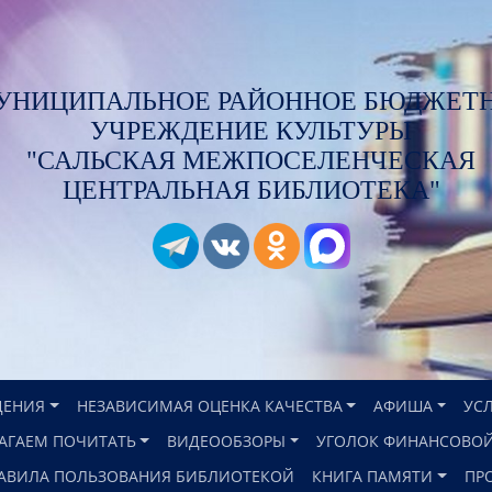
УНИЦИПАЛЬНОЕ РАЙОННОЕ БЮДЖЕТ
УЧРЕЖДЕНИЕ КУЛЬТУРЫ
"САЛЬСКАЯ МЕЖПОСЕЛЕНЧЕСКАЯ
ЦЕНТРАЛЬНАЯ БИБЛИОТЕКА"
ДЕНИЯ
НЕЗАВИСИМАЯ ОЦЕНКА КАЧЕСТВА
АФИША
УС
АГАЕМ ПОЧИТАТЬ
ВИДЕООБЗОРЫ
УГОЛОК ФИНАНСОВОЙ
АВИЛА ПОЛЬЗОВАНИЯ БИБЛИОТЕКОЙ
КНИГА ПАМЯТИ
ПР