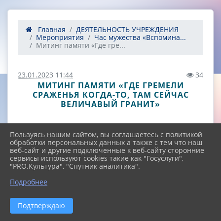
Главная
ДЕЯТЕЛЬНОСТЬ УЧРЕЖДЕНИЯ
Мероприятия
Час мужества «Вспомина...
Митинг памяти «Где гре...
23.01.2023 11:44
34
МИТИНГ ПАМЯТИ «ГДЕ ГРЕМЕЛИ
СРАЖЕНЬЯ КОГДА-ТО, ТАМ СЕЙЧАС
ВЕЛИЧАВЫЙ ГРАНИТ»
Пользуясь нашим сайтом, вы соглашаетесь с политикой
обработки персональных данных а также с тем что наш
веб-сайт и другие подключенные к веб-сайту сторонние
сервисы используют cookies такие как "Госуслуги",
"PRO.Культура", "Спутник аналитика".
^
Подробнее
Подтверждаю