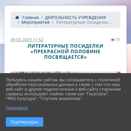
Главная
ДЕЯТЕЛЬНОСТЬ УЧРЕЖДЕНИЯ
Мероприятия
Литературные посиделки...
09.03.2023 11:52
71
ЛИТЕРАТУРНЫЕ ПОСИДЕЛКИ
«ПРЕКРАСНОЙ ПОЛОВИНЕ
ПОСВЯЩАЕТСЯ»
Пользуясь нашим сайтом, вы соглашаетесь с политикой
обработки персональных данных а также с тем что наш
веб-сайт и другие подключенные к веб-сайту сторонние
сервисы используют cookies такие как "Госуслуги",
"PRO.Культура", "Спутник аналитика".
^
Подробнее
Подтверждаю