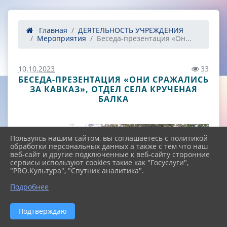
Главная
ДЕЯТЕЛЬНОСТЬ УЧРЕЖДЕНИЯ
Мероприятия
Беседа-презентация «Он...
10.10.2023
33
БЕСЕДА-ПРЕЗЕНТАЦИЯ «ОНИ СРАЖАЛИСЬ
ЗА КАВКАЗ», ОТДЕЛ СЕЛА КРУЧЕНАЯ
БАЛКА
Пользуясь нашим сайтом, вы соглашаетесь с политикой
обработки персональных данных а также с тем что наш
веб-сайт и другие подключенные к веб-сайту сторонние
сервисы используют cookies такие как "Госуслуги",
"PRO.Культура", "Спутник аналитика".
^
Подробнее
Подтверждаю