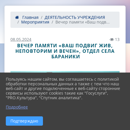
Главная
ДЕЯТЕЛЬНОСТЬ УЧРЕЖДЕНИЯ
Мероприятия
Вечер памяти «Ваш подв...
08.05.2024
13
ВЕЧЕР ПАМЯТИ «ВАШ ПОДВИГ ЖИВ,
НЕПОВТОРИМ И ВЕЧЕН», ОТДЕЛ СЕЛА
БАРАНИКИ
Пользуясь нашим сайтом, вы соглашаетесь с политикой
обработки персональных данных а также с тем что наш
веб-сайт и другие подключенные к веб-сайту сторонние
сервисы используют cookies такие как "Госуслуги",
"PRO.Культура", "Спутник аналитика".
^
Подробнее
Подтверждаю