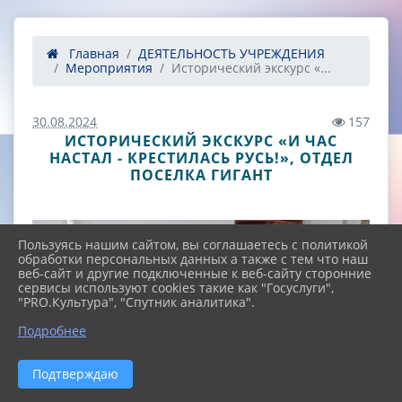
Главная
ДЕЯТЕЛЬНОСТЬ УЧРЕЖДЕНИЯ
Мероприятия
Исторический экскурс «...
30.08.2024
157
ИСТОРИЧЕСКИЙ ЭКСКУРС «И ЧАС
НАСТАЛ - КРЕСТИЛАСЬ РУСЬ!», ОТДЕЛ
ПОСЕЛКА ГИГАНТ
Пользуясь нашим сайтом, вы соглашаетесь с политикой
обработки персональных данных а также с тем что наш
веб-сайт и другие подключенные к веб-сайту сторонние
сервисы используют cookies такие как "Госуслуги",
"PRO.Культура", "Спутник аналитика".
^
Подробнее
Подтверждаю