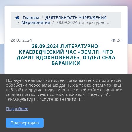
Главная
ДЕЯТЕЛЬНОСТЬ УЧРЕЖДЕНИЯ
Мероприятия
28.09.2024 Литературно...
28.09.2024
24
28.09.2024 ЛИТЕРАТУРНО-
КРАЕВЕДЧЕСКИЙ ЧАС «ЗЕМЛЯ, ЧТО
ДАРИТ ВДОХНОВЕНИЕ», ОТДЕЛ СЕЛА
БАРАНИКИ
Пользуясь нашим сайтом, вы соглашаетесь с политикой
обработки персональных данных а также с тем что наш
веб-сайт и другие подключенные к веб-сайту сторонние
сервисы используют cookies такие как "Госуслуги",
"PRO.Культура", "Спутник аналитика".
^
Подробнее
Подтверждаю