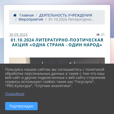
Главная
ДЕЯТЕЛЬНОСТЬ УЧРЕЖДЕНИЯ
Мероприятия
01.10.2024 Литературно...
30.09.2024
21
01.10.2024 ЛИТЕРАТУРНО-ПОЭТИЧЕСКАЯ
АКЦИЯ «ОДНА СТРАНА - ОДИН НАРОД»
Пользуясь нашим сайтом, вы соглашаетесь с политикой
обработки персональных данных а также с тем что наш
веб-сайт и другие подключенные к веб-сайту сторонние
сервисы используют cookies такие как "Госуслуги",
"PRO.Культура", "Спутник аналитика".
^
Подробнее
Подтверждаю