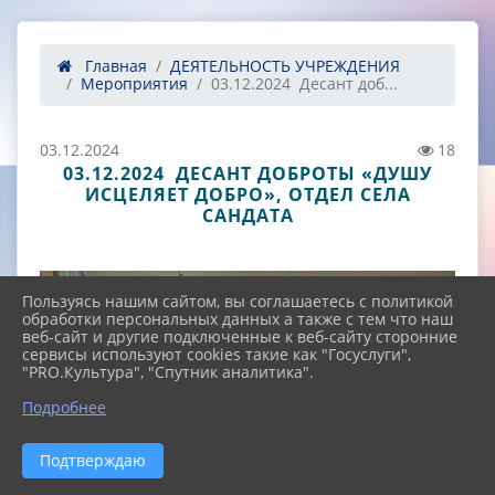
Главная
ДЕЯТЕЛЬНОСТЬ УЧРЕЖДЕНИЯ
Мероприятия
03.12.2024 Десант доб...
03.12.2024
18
03.12.2024 ДЕСАНТ ДОБРОТЫ «ДУШУ
ИСЦЕЛЯЕТ ДОБРО», ОТДЕЛ СЕЛА
САНДАТА
Пользуясь нашим сайтом, вы соглашаетесь с политикой
обработки персональных данных а также с тем что наш
веб-сайт и другие подключенные к веб-сайту сторонние
сервисы используют cookies такие как "Госуслуги",
"PRO.Культура", "Спутник аналитика".
^
Подробнее
Подтверждаю