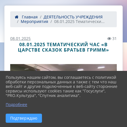
Главная
ДЕЯТЕЛЬНОСТЬ УЧРЕЖДЕНИЯ
Мероприятия
08.01.2025 Тематически...
08.01.2025
31
08.01.2025 ТЕМАТИЧЕСКИЙ ЧАС «В
ЦАРСТВЕ СКАЗОК БРАТЬЕВ ГРИММ»
Пользуясь нашим сайтом, вы соглашаетесь с политикой
обработки персональных данных а также с тем что наш
веб-сайт и другие подключенные к веб-сайту сторонние
сервисы используют cookies такие как "Госуслуги",
"PRO.Культура", "Спутник аналитика".
^
Подробнее
Подтверждаю