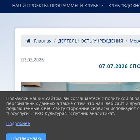
НАШИ ПРОЕКТЫ, ПРОГРАММЫ И КЛУБЫ
КЛУБ "ВДОХН
Главная
ДЕЯТЕЛЬНОСТЬ УЧРЕЖДЕНИЯ
Мер
07.07.2026
07.07.2026 С
Пользуясь нашим сайтом, вы соглашаетесь с политикой обра
персональных данных а также с тем что наш веб-сайт и друг
подключенные к веб-сайту сторонние сервисы используют co
"Госуслуги", "PRO.Культура", "Спутник аналитика".
Подробнее
Подтверждаю