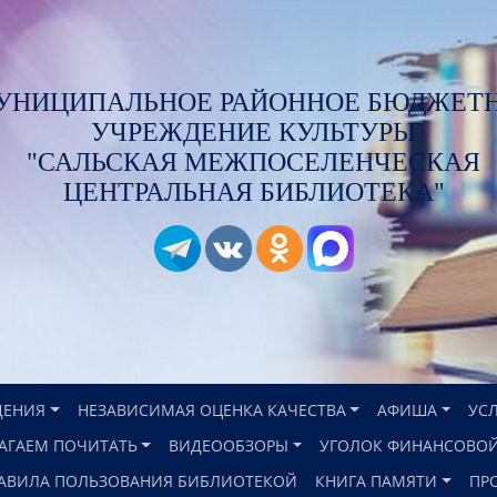
УНИЦИПАЛЬНОЕ РАЙОННОЕ БЮДЖЕТ
УЧРЕЖДЕНИЕ КУЛЬТУРЫ
"САЛЬСКАЯ МЕЖПОСЕЛЕНЧЕСКАЯ
ЦЕНТРАЛЬНАЯ БИБЛИОТЕКА"
ДЕНИЯ
НЕЗАВИСИМАЯ ОЦЕНКА КАЧЕСТВА
АФИША
УС
АГАЕМ ПОЧИТАТЬ
ВИДЕООБЗОРЫ
УГОЛОК ФИНАНСОВОЙ
АВИЛА ПОЛЬЗОВАНИЯ БИБЛИОТЕКОЙ
КНИГА ПАМЯТИ
ПР