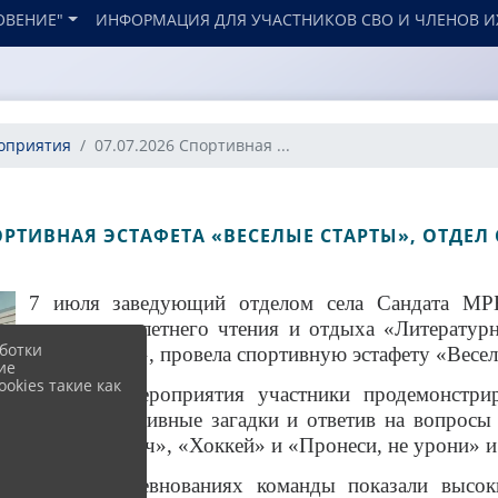
ОВЕНИЕ"
ИНФОРМАЦИЯ ДЛЯ УЧАСТНИКОВ СВО И ЧЛЕНОВ И
оприятия
07.07.2026 Спортивная ...
ПОРТИВНАЯ ЭСТАФЕТА «ВЕСЕЛЫЕ СТАРТЫ», ОТДЕЛ
7 июля заведующий отделом села Сандата МР
программы летнего чтения и отдыха «Литературна
ботки
«Фантазеры», провела спортивную эстафету «Весел
ие
okies такие как
В начале мероприятия участники продемонстрир
решив спортивные загадки и ответив на вопросы 
«Передай мяч», «Хоккей» и «Пронеси, не урони» и
В этих соревнованиях команды показали высок